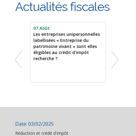
Actualités fiscales
07 Août
31 Juil.
liers
Les entreprises unipersonnelles
Du nouvea
labellisées « Entreprise du
prud'hom
ère cession
patrimoine vivant » sont elles
amiables
re : pas
éligibles au crédit d'impôt
différends
ement
recherche ?
contraint
Date: 03/02/2025
Réduction et crédit d'impôt